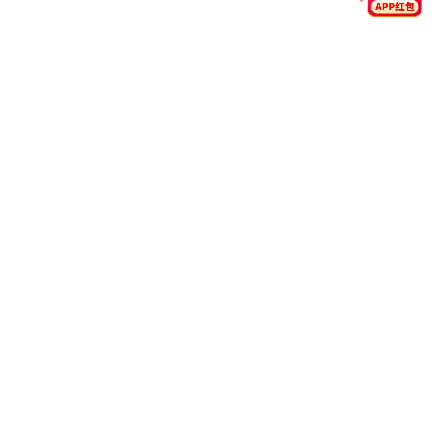
关键场次里依旧打出极高水准，尤其是在外线投射和
持球推进方面展现了极强的个人能力，但当防守资源
持续向他倾斜时，勇士整体得分效率仍会受到明显影
响。录像回放中，这种“库里尽力了，但体系被压缩”
的画面十分鲜明。
猛龙在此时展现出的成熟，恰恰体现在他们没有因为
领先而放松。伦纳德继续保持稳定的中距离和突破终
结，西亚卡姆在攻守转换里频繁制造杀伤，伊巴卡、
加索尔等老将则在内线和策应端提供支撑。勇士并不
是没有闪光时刻，汤普森的强硬、格林的拼抢、替补
的零散回应，都让比赛保留着总决赛应有的硬度，但
猛龙更像一支已经找到解题思路的球队，能够在关键
回合把握住更清晰的执行质量。