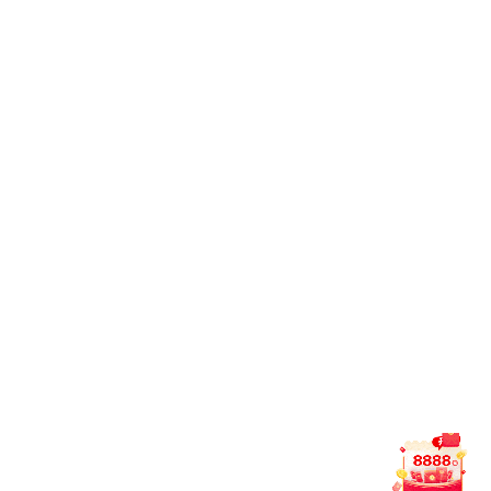
勇士并没有因为困难而完全失去竞争力，汤普森的外
线火力、格林的组织串联，以及板凳席的短时贡献，
仍让比赛保持一定悬念。猛龙则更像是一支整体性极
强的队伍，他们不急于追求每一回合都打成个人英雄
球，而是持续用防守、篮板和转换进攻消耗对手。系
列赛在这一阶段的观感非常清晰：勇士想用冠军经验
把局面扳回来，猛龙则靠更完整的轮转和健康优势稳
稳向前。
冠军定局：猛龙完成突破，勇士王朝
走到分岔口
系列赛后半段，主导权逐渐向猛龙倾斜。随着杜兰特
伤情带来的影响扩大，勇士的进攻体系少了最稳定的
单点爆破，更多时候需要库里独自承受压力。库里在