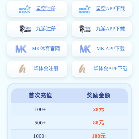
2026-05-27 18:15
57 次阅读
首页
/
体育头条
切尔西与拜仁慕尼黑在欧冠决赛中上演了一场几乎把
所有戏剧性都用尽的对决，比赛从90分钟常规时间到
加时赛，再到最后的点球大战，始终紧咬着观众的神
经。拜仁坐镇主场，开场后凭借更熟悉的节奏和持续
压迫掌握了主动，切尔西则在防线收缩中等待反击机
会。随着比赛推进，双方都曾接近改写比分，但门
框、门将和临门一脚一次次把悬念留到最后。90分钟
过后，场上依旧没有分出胜负，加时赛再战，局面仍
然胶着，最终只能交给点球大战决定冠军归属。就在
这样的巨大压力之下，切尔西顶住了主场氛围和对手