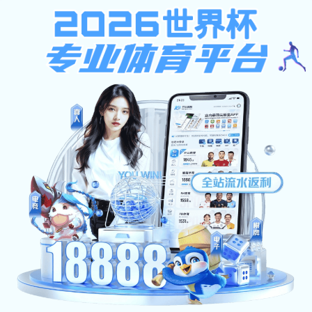
注册入口
全天更新 ·
乐竞官网登录入
口
赛事实时同步
无论您身在何处，
乐竞官网登录入口APP
为您带来
高速、高清、稳定的观赛体验。
下载客户端
网页端访问