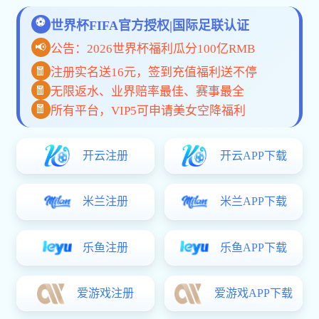
湖人对雷霆直播关注度升温 两队
攻防对位成比赛看点