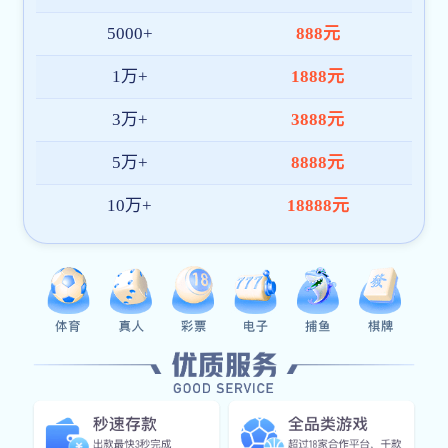
问题；雷霆则需要在保持节奏的基础上，处理好对抗
强度和关键回合的执行质量。两队的碰撞，不只是名
气与排名带来的热度，更是一次典型的攻守博弈，决
定着比赛能否打出球迷期待的内容。
直播热度持续升温，比赛前的关注点
已提前聚焦
湖人和雷霆的对决之所以引发广泛关注，首先在于两
队本身就具备较强的话题属性。湖人始终是联盟流量
中心之一，比赛只要进入直播档期，天然就会吸引大
量球迷围观；雷霆则凭借年轻阵容的活力与成长空
间，在近几个赛季不断积累讨论热度。两队碰面时，
既有传统强队的关注惯性，也有新生力量带来的新鲜
感，这种叠加效应让赛前热度快速发酵。