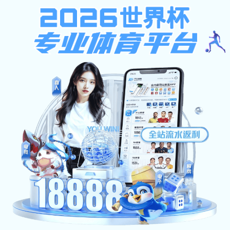
注册入口
全天更新 ·
乐竞官网登录入
口
赛事实时同步
无论您身在何处，
乐竞官网登录入口APP
为您带来
高速、高清、稳定的观赛体验。
下载客户端
网页端访问