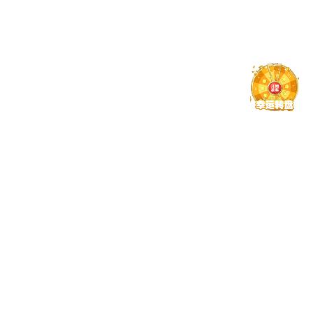
度非常高。他与新队友之间建立良好的化学反应，将
帮助奥兰多城提升进攻效率，从而在联赛中争取更好
的成绩。尤其是在关键比赛中，他的一脚射门或一次
助攻往往能够决定胜负。
最后，作为7号球衣的新主人，格列兹曼肩负着新的
责任与期待。这不仅仅是一个号码，更是代表着荣耀
与领导力。通过他的表现，相信能够吸引更多球迷关
注并支持奥兰多城，从而提高球队的人气和商业价
值。
3、加盟美国联赛的原因
选择加入美国职业足球大联盟，对于许多欧洲顶级球
员来说都是一种全新的体验。这背后有着复杂且深思
熟虑的考虑。首先，美国联赛近年来发展迅速，吸引