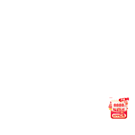
了越来越多国际明星加入，提高了赛事水平。此外，
与其他国家相比，美国提供了相对宽松且富有活力的
发展环境，使得运动员能够更好地享受比赛过程。
其次，对于格列兹曼来说，这也是一个重新找回状态
的重要机会。在经历过高强度竞争之后，美国联赛较
为宽松的节奏可能让他得到充分休息，同时保持竞技
状态。当他适应新的环境后，有望重新找回当年的巅
峰状态，再次展现个人才华。
最后，由于家庭因素及生活方式上的变化，美国可能
给他带来更多生活上的便利与幸福感。这种心理层面
的满足对于运动员而言同样重要，因此加盟奥兰多城
成为了一种双赢选择，在追寻事业成功同时，也重塑
个人生活品质。