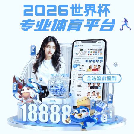
注册入口
全天更新 ·
乐竞官网登录入
口
赛事实时同步
无论您身在何处，
乐竞官网登录入口APP
为您带来
高速、高清、稳定的观赛体验。
下载客户端
网页端访问