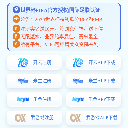
近5位单场砍下35分5篮板10助攻
的新秀球员回顾与分析