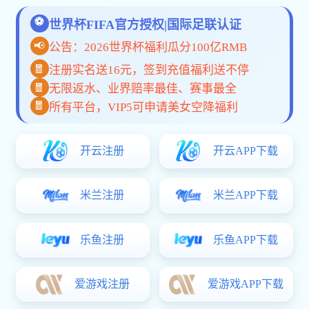
法媒透露姆巴佩预计五月中旬复出
国家德比出战仍存不确定性