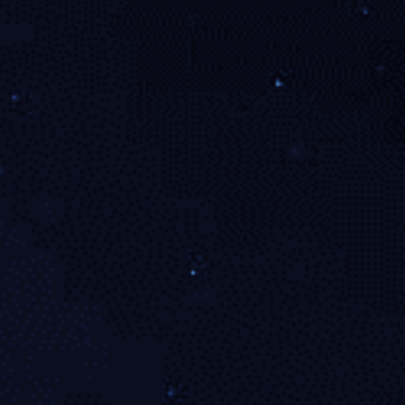
下一篇：
法媒透露姆巴佩预计五月中旬复出
4