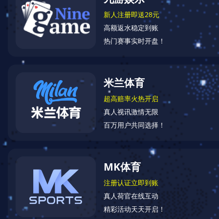
赖斯社交媒
在近期的比赛中，赖
了广泛关注。对于球
将迎来新的挑战，在