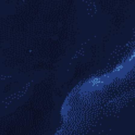
整好状态，全力以赴迎接考验。之前胜利带来的士气提升，无疑
。
到来的赛事，教练组制定了一系列针对性的训练计划，以确保每
分析对手的视频资料，以寻找突破口，提高战术灵活性。这些准
会，实现目标。
场观众也是推动球队前进的重要力量。在酋长球场里，那股热情
竭动力。相信只要充分发挥出色，就一定能给所有支持者带来一
宴。
情与期待
组成部分，球迷是推动足球发展的最大动力之一。在每一次主场
用激情四溢的呐喊声为己方加油助威。这股热情使得每名运动员
与使命感。