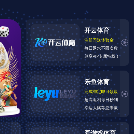
App
公司
体育
注册入口
简介
头条
竞官网登录入口
赛事实时
录入口APP
为您带来高速、高清、稳
端访问