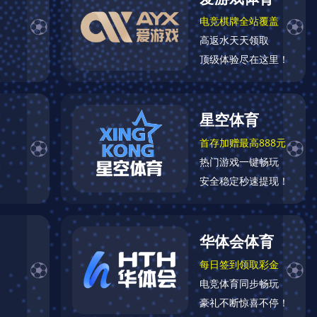
球场再战辉煌
庆祝胜利的照片，引发
的认可。随着下周二即
持良好的状态，争取更