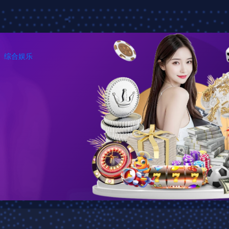
全天更新 ·
乐
同步
无论您身在何处，
乐竞官网登
定的观赛体验。
下载客户端
网页