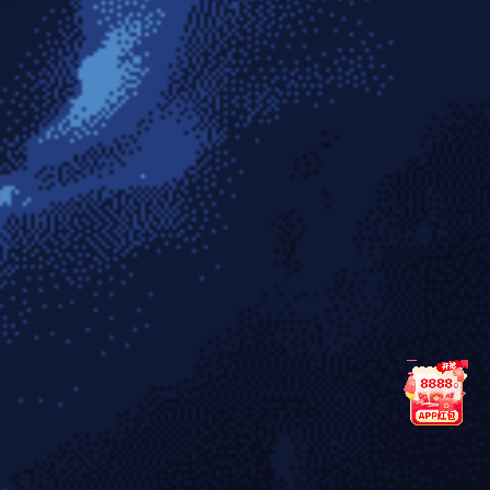
为他们注入了一剂强心
位队员都能发挥最佳水
备工作都是为了确保在
澎湃的人潮，将成为支
个满意的结果，共同享
作战时，他们都会如潮
都倍感振奋，也让他们