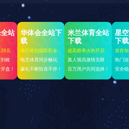
勒斯的反应与策略，以及此交易可能带来的影响和前景。通过这
闻所蕴含的重要性及其对意甲联赛未来发展的潜在影响。
格雷茨卡的兴趣
于重建球队，提高整体竞争力。在这个过程中，他们需要引进一
制和攻击能力。格雷茨卡作为一名优秀的中场球员，自然成为了
术，还能为球队提供稳定的防守支持和创造进攻机会。
甲联赛中的表现也让他积累了丰富的大赛经验，这对于年轻化且
补充。他曾代表国家队参加世界杯和欧洲杯等重大赛事，其竞技
他成为米兰教练团队心目中的理想人选。
重返欧洲顶级舞台，引入高水平球员显得尤为重要。格雷茨卡如
实力，并增强其争夺国内外荣誉的能力。因此，米兰管理层对此