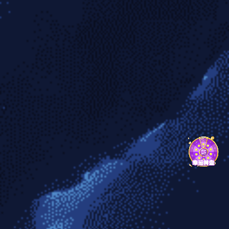
强大的插上能力，可以
他能够承担起防守任
。他能够通过精准长传
质，使得他能够适应不
这个充满挑战与变化的
进整个团队的发展。
争取这位实力派中场。
来巩固自己的阵容深