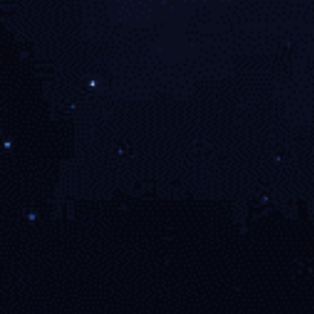
韦尔场均91篮板11盖帽斯波
米兰锁定
称其护筐
那不勒
2026-08-05
推荐
2026-06
推荐网站