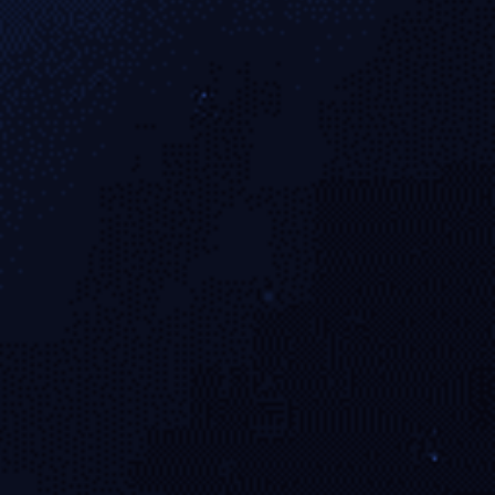
准及观赏性提升，对广
才以维持或提升自身竞
度，从而推动意大利足
时也彰显了他们对复兴
乐部都期望通过这样的
of Serie A. 不论结果如何，
件的发展与变化！