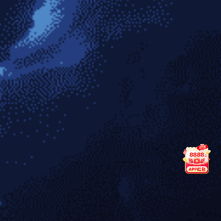
。同时，他们正在考虑
成功签约，将进一步增
他个人条件。这表明他
来几周内，两家俱乐部
一次标志性的签约，将
助于提升整个联赛水
加他们争夺联赛冠军及