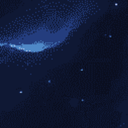
欧战席位的希望。这
大球迷来说都是一种
最后，无论是哪一方
争力。这种群体效应
球整体向上发展。
总结：
综上所述，米兰锁定
豪门信心。而那不勒
交易来增强自身实力
This transfer saga 
都预示着即将到来的