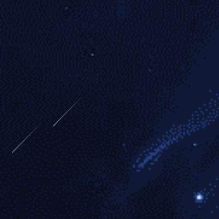
2、格雷茨
若格雷茨卡最终加盟
有效地连接后卫与前
务，在丢球后迅速回
另外，格雷茨卡还具
找到边路或者前锋，
同战术体系，为教练
最后，作为一个经验
足球环境中，一个成
3、那不勒
面对米兰对格雷茨卡
在过去几个赛季，那