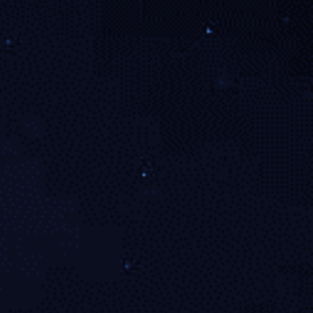
下一篇：
赖斯社交媒体分享庆祝胜利照片期
4