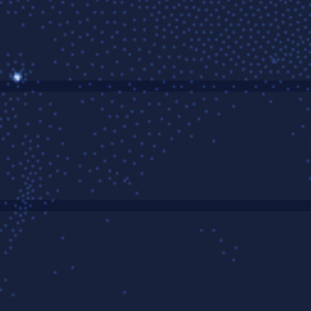
季表现：助攻频频进攻防守默契提升
2026-07-03 04:38
32 次阅读
首页
/
体育头条
中，卡卢卢作为球队的重要一员，展现出了出色的个人能力和团
升，不仅增强了球队的进攻威胁，同时也在防守端与队友之间建
队的整体实力，也为球迷带来了更多精彩的比赛瞬间。本文将从