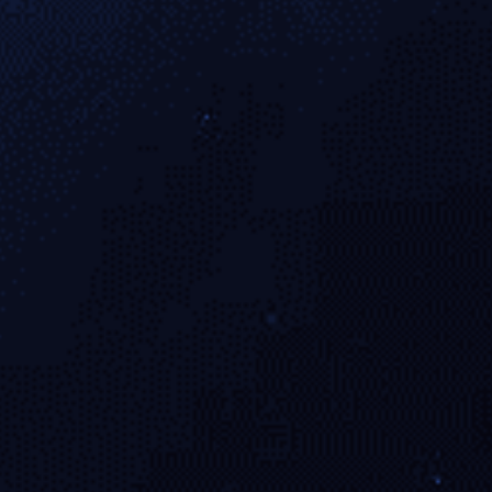
合作及实战演练，让每
新星才得以茁壮成长，
一份子，其贡献将在未
辉煌成就，为职业生涯
整体实力提升的重要贡
他会继续保持这种势
ing that hard work