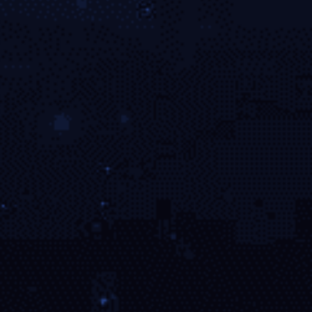
签桑乔但需降薪至周
杜克进疯3卡梅隆布泽尔惨遭
低迷兄
-19
推荐
2026-06-15
推荐
联系我们
福建省泉州市晋江市泉安中路188号
support@dearwin.net
乐
机
小