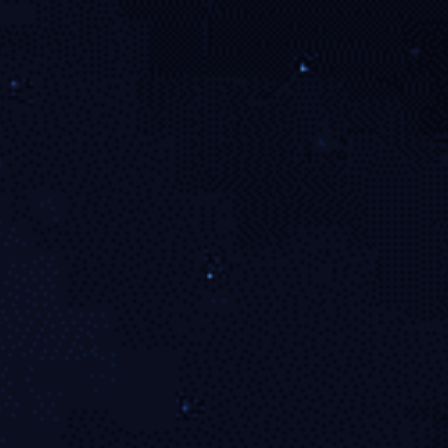
下一篇：
热刺助教谈图多尔困境及特尔伤情
4