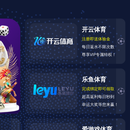
App
公司
体育
注册入口
简介
头条
竞官网登录入口
赛事实时
录入口APP
为您带来高速、高清、稳
端访问