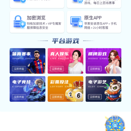
己的潜能，这种人性化管理方式无疑提升了球队整体
表现。
2、对年轻球员发展的贡献
费拉拉特别提到，斯帕莱蒂在培养年轻球员方面表现
卓越。在他的指导下，多名青年才俊逐渐崭露头角，
为球队注入了新的活力。这样的结果不仅促进了球队
的发展，也为整个联赛提供了大量优秀人才。
年轻球员往往需要时间去适应高水平比赛，而斯帕莱
蒂则通过合理安排上场时间和给予信任来帮助他们成
长。他懂得如何利用比赛锻炼他们，使得这些年轻人
在压力下依然能够保持冷静，并发挥出色。
另外，他也非常关注年轻人的心理健康，通过沟通和
互动，让他们感受到来自教练组和队友们的关心。这