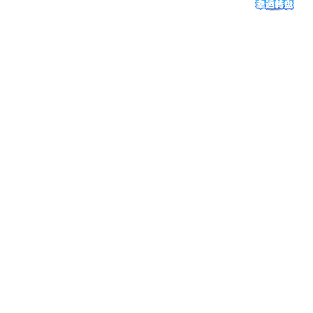
种温暖的人际关系有助于提升球员自信心，从而进一
步激发他们在场上的表现。
3、俱乐部文化与稳定性
俱乐部文化是一个足球队长期发展的基石，而这一点
正是费拉拉所强调的重要因素之一。斯帕莱蒂作为教
练，不仅要关注当前赛事，还需遵循并传承俱乐部悠
久历史与文化内涵。他深知只有这样才能让新旧交替
顺利进行。
稳定性对于一支球队来说极其重要，每一位新加入的
成员都需要时间去适应团队氛围。而频繁更换主帅不
仅对战术执行造成混乱，也可能导致队伍士气低落。
因此，在续约问题上，维持一位具有深厚理解能力与