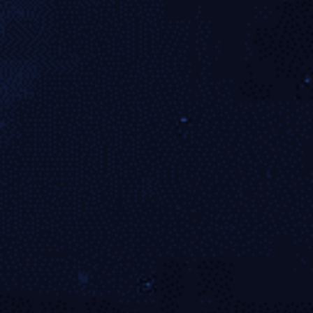
#3
#
姆巴佩预计五月中旬
巴萨关注意大利国脚帕莱斯特