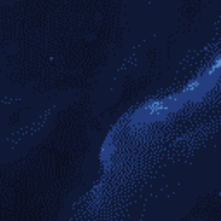
一支球队而言，核心球员受伤都是一个不利因素，因此热火需谨
的使用效率至关重要。
影响到比赛结果，此役双方都需密切关注各自队伍健康状况，以
换，以减轻主力球员负担，也是应对伤病困扰的一种有效策略。
景展望
 Heat and the Celtics are vying for a better playoff position.
ompetition on the rise, every game is crucial in determinin
match not only influences immediate rankings but also serv
or both teams going forward.
t performance could set them up as strong contenders in th
an maintain team cohesion and support from their bench pla
, overcoming challenges posed by injuries and inconsistent p
pionship aspirations.