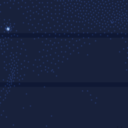
军维金斯哈克斯约维奇出战鲍威尔因
2026-05-30 09:54
60 次阅读
首页
/
体育头条
与凯尔特人之间的对决总是备受关注。这场比赛不仅吸引了球迷
的出战而充满悬念。同时，鲍威尔因伤缺席比赛，也为这场较量
述这场激烈对抗的背景及其影响，包括球队状态分析、关键球员