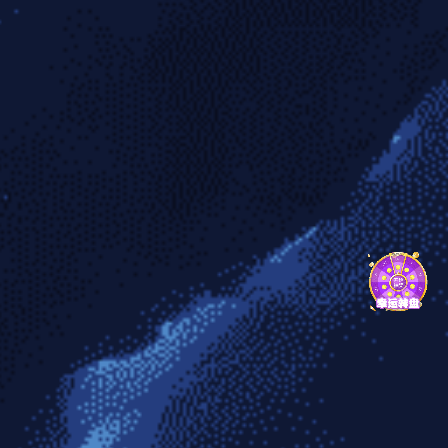
创造机会。在面对凯尔
还能切入内线制造威
算。
重任，还需要在防守端
抵挡住热火的攻势。
面的小前锋，他在球队
员需承担更多责任，而
然能够保持一定竞争