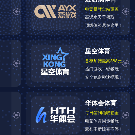
伤缺席比赛
们的目光，更因为维金
增添了不少变数。本文
表现、伤病影响以及赛