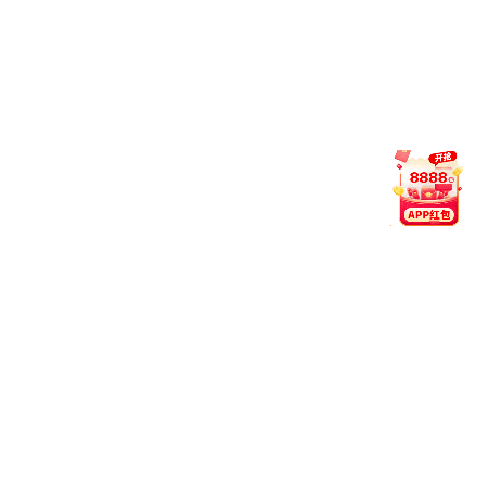
名变动不居。
与此同时，一些升班马如诺丁汉森林和富勒姆等，也
通过顽强拼搏为这个赛季增添了一丝悬念。他们并非
简单角色，而是具备挑战任何一支豪门能力的新生力
量，这无疑也让整个联赛更加精彩纷呈。
4、未来赛程与争冠形势
随着英超联赛进入尾声，各支球队面临着越来越大的
压力。接下来的几轮比赛将直接决定最终冠军归属，
对于阿森纳而言，他们需要继续保持良好状态，以确
保自己稳固领头羊的位置。
同时，对于曼城来说，每一场比赛都是决战。他们必
须拿下所有可拿下的分数，不容许出现任何失误。此
外，在这种压力之下，各队教练及球员心理素质将受