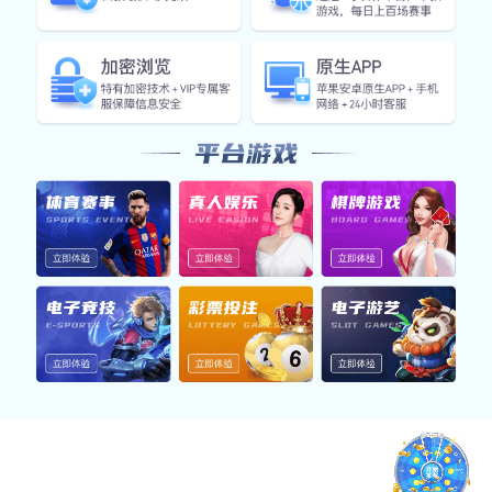
今能够领跑的重要因素。
2、曼城的追赶策略
作为过去几个赛季以来最具统治力的球队之一，曼城
当然不会轻易放弃争冠机会。本赛季初期虽然遭遇了
一些困难，但随着时间推移，他们逐渐找回了状态，
并且在最近几轮比赛中连续获胜，再次向冠军发起冲
击。
曼城之所以能够迅速恢复竞争力，与其丰富的人才储
备密不可分。无论是明星球员还是年轻潜力股，都为
球队提供了源源不断的新鲜血液。同时，教练瓜迪奥
拉凭借其独特战术安排，有效地激活了每一名球员，
使得全队运转更加流畅。
值得注意的是，曼城在面对弱队时也保持着高昂斗