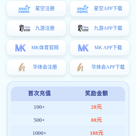
2026-06-18 03:33
36 次阅读
首页
/
体育头条
在2023年英超联赛中，争冠形势异常激烈，阿森纳在
经过28轮比赛后暂时位居积分榜首，而曼城则凭借近
期的出色表现再次冲击榜首位置。本文将从四个方面
深入分析这一竞争态势，包括阿森纳的强劲表现、曼
城的追赶策略、其他球队的影响以及未来赛程对争冠
形势的影响。通过这些分析，我们可以更清晰地看到
英超赛季末期的紧张局势，以及各队之间错综复杂的
斗争与博弈。
1、阿森纳的强劲表现