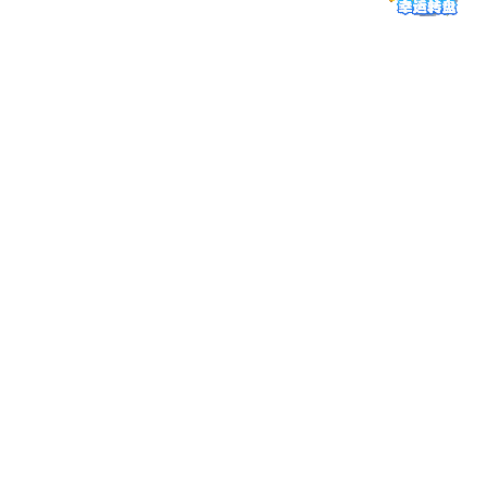
志。他们深知每一个积分都可能成为最终决战中的关
键，因此每场比赛都以必胜姿态投入，全力以赴去争
取三分，以缩小与阿森纳之间的差距。
3、其他球队对争冠局面的影响
除了阿森纳和曼城外，本赛季英超联赛中还有多支球
队对争冠局面产生了一定影响。例如利物浦和切尔西
等传统豪门虽然在某些阶段表现不佳，但他们随时都
有可能反弹，从而改变当前格局。
这些球队对于顶级赛事经验上的积累，使得他们即便
在低谷时期也具备一定威胁。而且，在一些关键战役
中，如果弱旅成功爆冷，不仅能够打乱领先者节奏，
同时也会给自身带来信心上的提升，从而使得整个排