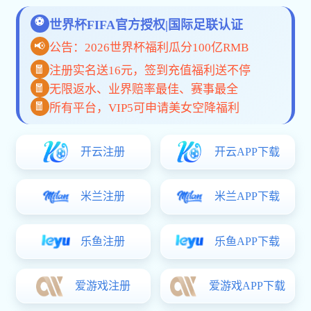
英超争冠激烈阿森纳28轮领跑曼城
再度登顶争夺战升级