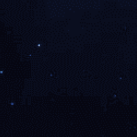
塔图姆季后赛总得分超越沃西
周琦因疲
与克莱
球表现
2026-08-08
推荐
2026-06
推荐网站