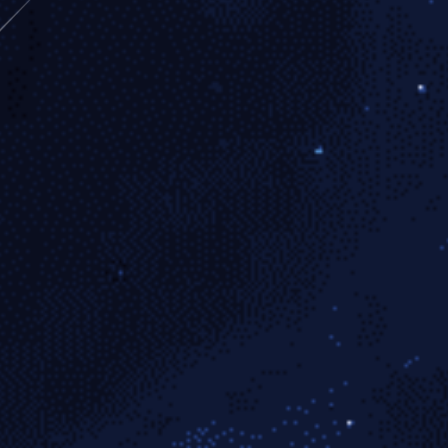
为了培养这种能力，
在日常训练及比赛过
容面对挑战。
此外，当某名主力因
们个人能力，也是锻
球运动者必须面对的
4、对冠军
毫无疑问，对于任何
如果想要实现这一宏
张激烈联赛中的每一
同时，他也提到，要
水过程中，每个成员