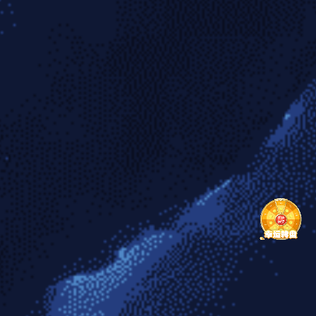
。他认为，即便是处于
默契与沟通。这样才能
员都应理解自己的角
加团结一致、充满活力
上下需团结一心，共同
走出困境，实现反弹。
业生涯中的一个重要课
转化为动力，为全队争
不确定因素。