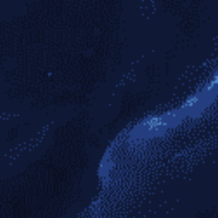
各个俱乐部应当注重心理辅导，通过专业人士帮助运动员建立积
程中，应创造轻松愉快且富有竞争性的环境，让每位球员能够自
伤或状态不佳无法参赛时，其它未能首发登场的人就需承担起额
炼其承受压力的重要机会。因此，通过合理的方法来提升自身抗
重要课题。
争夺的影响
顶级俱乐部而言，争夺冠军都是每一个赛季最根本也是最重要的
愿，就必须充分发挥各个位置上所有人的潜力，包括那些平时不
分都至关重要，因此即使是短暂出场，也可能对最终排名产生直
想赢得联赛乃至更高级别赛事，需要整支球队共同努力。无论是
都要履行好自己的职责，以确保团体目标能够达成。因此，在争