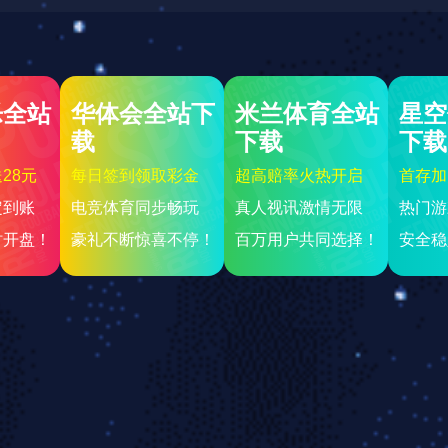
观点，包括替补球员的重要性、团队合作精神、压力管理以及对
球队整体实力，也为年轻球员提供了宝贵的成长机会，为球队未
员的重要性
员已不再是单纯的“后备力量”，而是球队战术体系中不可或缺
备随时上场并改变比赛局势的能力。在许多情况下，一场比赛往
因此，每位替补都应该认真对待训练，以确保自己能在关键时刻
悠久且实力强大的俱乐部，其阵容深度相对其他球队更具优势。
力竞争和拼搏的机会。莫伦特斯认为，这种情况无疑会激励每位
赛中得到更多机会。
补球员需要有强烈的责任感和使命感。他们不仅要为自己的表现
样才能真正融入到集体中，为实现共同目标而努力。
作精神