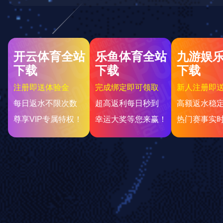
深入探讨莫伦特斯的
方面不仅有助于提升
1、替补球
在现代足球中，替补球
调，替补球员必须具
的表现而改变结果。
此外，皇马作为历史
员，他们也拥有与主
战术水平，以便在比
最后，他还提到，替
队的发展与胜利，这
2、团队合