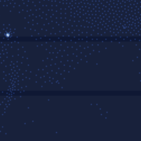
调皇马替补球员需勇于担当全力争冠
2026-05-26 22:55
53 次阅读
首页
/
体育头条
烈环境中，替补球员的作用愈发显得重要，尤其是在像皇家马德
传奇球员，近日强调了替补球员需要勇于担当、全力争冠的重要
个球员都不能缺席，无论是主力还是替补，都应当为球队贡献力