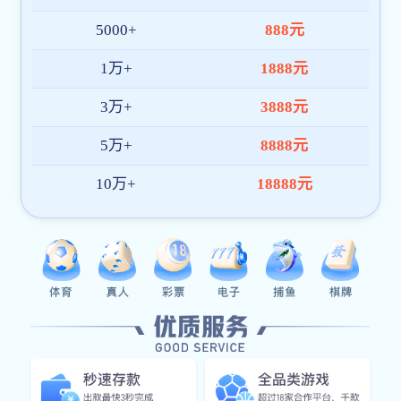
以信任构建口碑
所有服务均基于合规化机制运营，平台数据透明、交
易流程规范，长期致力于构建高可信度生态系统，持
续服务全球数百万用户，树立良好品牌形象。
多语言，多区域
支持多语种界面与主流货币结算方式，乐竞官网登录
入口 已服务覆盖东南亚、欧洲、中东等重点市场，具
备全球运营与本地适配的服务能力。