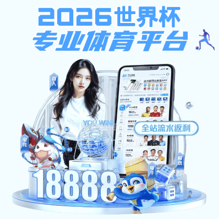
注册入口
全天更新 ·
乐竞官网登录入
口
赛事实时同步
无论您身在何处，
乐竞官网登录入口APP
为您带来
高速、高清、稳定的观赛体验。
下载客户端
网页端访问