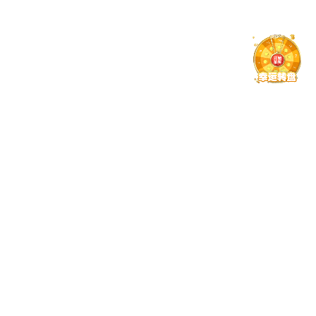
互动内容
提供多种媒体形式如图文、短视频、集锦回顾，提升乐竞
官网登录入口 的平台使用粘性与用户参与感。
多维安全防御模型
乐竞官网登录入口从多个层面构建立体式防御体系，涵盖数
据传输、账户操作与隐私保护，力求为用户营造安全、稳定
的使用体验。